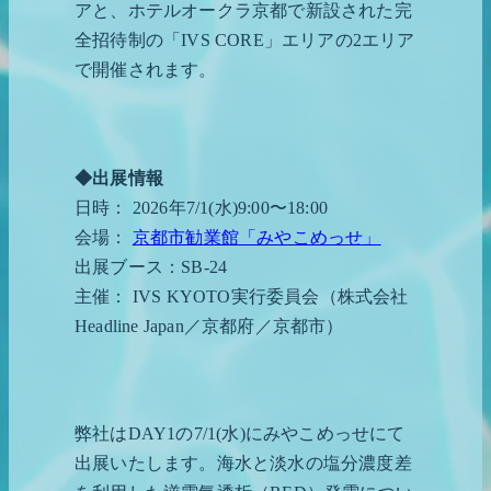
アと、ホテルオークラ京都で新設された完
全招待制の「IVS CORE」エリアの2エリア
で開催されます。
◆出展情報
日時： 2026年7/1(水)9:00〜18:00
会場：
京都市勧業館「みやこめっせ」
出展ブース：SB-24
主催： IVS KYOTO実行委員会（株式会社
Headline Japan／京都府／京都市）
弊社はDAY1の7/1(水)にみやこめっせにて
出展いたします。海水と淡水の塩分濃度差