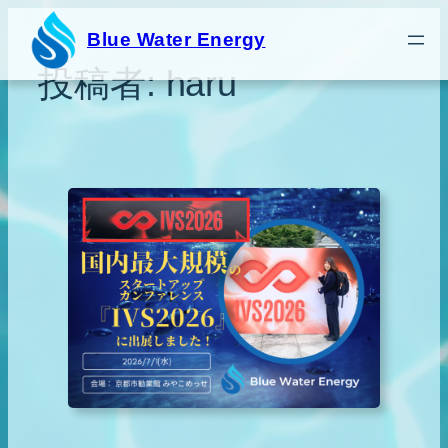
内
Blue Water Energy
容
投稿者:
haru
を
ス
キ
ッ
プ