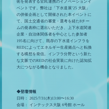
術を発表する官民連携のイノベーションイ
ベントです。弊社は「下水道展’25 大阪」
の併催企画として開催された本イベントに
て、国土交通省の審査・選考を経た8チー
ムの発表枠に選出いただき、上下水道関連
企業・自治体関係者を中心とした参加者
195名に向けて、既存の下水道インフラを
REDによってエネルギー生産拠点へと転換
する構想を発信。インフラ分野という新た
な文脈でのREDの社会実装に向けた認知拡
大につながる機会となりました。
◆登壇情報
日時： 2025/7/31(木)13:00〜16:30
会場： インテックス大阪 6号館 ホール