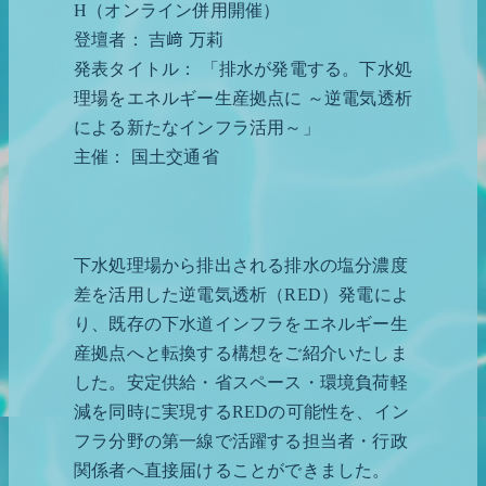
H（オンライン併用開催）
登壇者： 吉﨑 万莉
発表タイトル： 「排水が発電する。下水処
理場をエネルギー生産拠点に ～逆電気透析
による新たなインフラ活用～」
主催： 国土交通省
下水処理場から排出される排水の塩分濃度
差を活用した逆電気透析（RED）発電によ
り、既存の下水道インフラをエネルギー生
産拠点へと転換する構想をご紹介いたしま
した。安定供給・省スペース・環境負荷軽
減を同時に実現するREDの可能性を、イン
フラ分野の第一線で活躍する担当者・行政
関係者へ直接届けることができました。